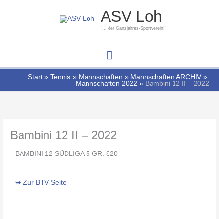
Zum
Hauptmenü
ASV Loh
Inhalt
springen
"... der Ganzjahres-Sportverein!"
Start
Tennis
Mannschaften
Mannschaften ARCHIV
Mannschaften 2022
Bambini 12 II – 2022
Bambini 12 II – 2022
BAMBINI 12 SÜDLIGA 5 GR. 820
➥ Zur BTV-Seite