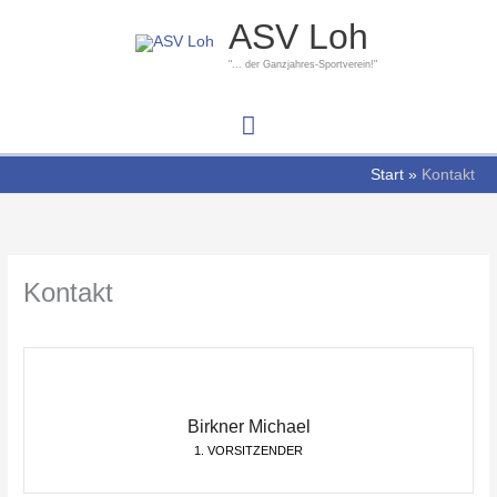
Zum
Hauptmenü
ASV Loh
Inhalt
springen
"... der Ganzjahres-Sportverein!"
Start
Kontakt
Kontakt
Birkner Michael
1. VORSITZENDER