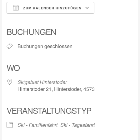
ZUM KALENDER HINZUFÜGEN
ICS herunterladen
Google Kalender
iCalendar
Office 365
Outlook Live
BUCHUNGEN
Buchungen geschlossen
WO
Skigebiet Hinterstoder
Hinterstoder 21, Hinterstoder, 4573
VERANSTALTUNGSTYP
Ski - Familienfahrt
Ski - Tagesfahrt