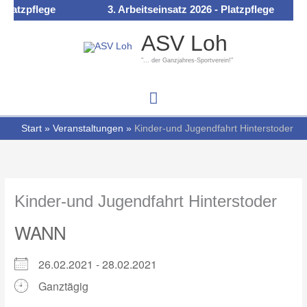
Zum
Platzpflege
3. Arbeitseinsatz 2026 - Platzpflege
Hauptmenü
Inhalt
ASV Loh
springen
"... der Ganzjahres-Sportverein!"
Start
Veranstaltungen
Kinder-und Jugendfahrt Hinterstoder
Kinder-und Jugendfahrt Hinterstoder
WANN
26.02.2021 - 28.02.2021
Ganztägig