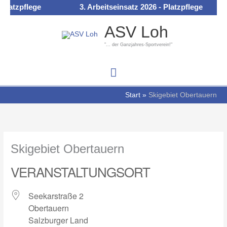
Zum
Platzpflege
3. Arbeitseinsatz 2026 - Platzpflege
Hauptmenü
Inhalt
ASV Loh
springen
"... der Ganzjahres-Sportverein!"
Start
Skigebiet Obertauern
Skigebiet Obertauern
VERANSTALTUNGSORT
Seekarstraße 2
Obertauern
Salzburger Land