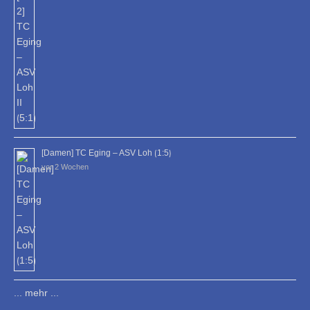
[Damen] TC Eging – ASV Loh ⟮1:5⟯
vor 2 Wochen
... mehr ...