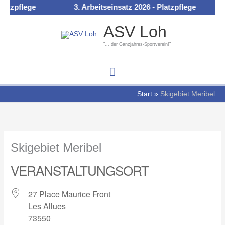
Zum
atzpflege
3. Arbeitseinsatz 2026 - Platzpflege
Hauptmenü
Inhalt
ASV Loh
springen
"... der Ganzjahres-Sportverein!"
Start
Skigebiet Meribel
Skigebiet Meribel
VERANSTALTUNGSORT
27 Place Maurice Front
Les Allues
73550