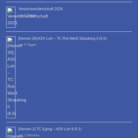
Vereinsmeisterschaft 2026
vor 5 Tagen
[Herren 30] ASV Loh – TC Rot-Weiß Straubing II ⟮6:0⟯
vor 5 Tagen
[Herren-2] TC Eging – ASV Loh II ⟮5:1⟯
vor 2 Wochen