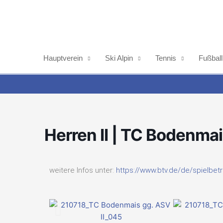
Zum
Inhalt
springen
Hauptverein
Ski Alpin
Tennis
Fußball
Herren II | TC Bodenmai
weitere Infos unter:
https://www.btv.de/de/spielbetr