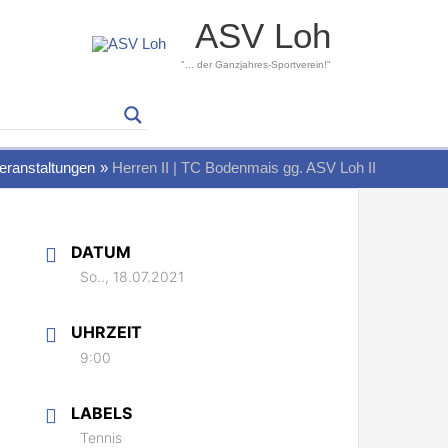
ASV Loh
"... der Ganzjahres-Sportverein!"
eranstaltungen
Herren II | TC Bodenmais gg. ASV Loh II
DATUM
So.., 18.07.2021
UHRZEIT
9:00
LABELS
Tennis