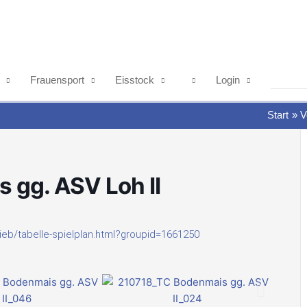
Frauensport
Eisstock
Login
Start
V
s gg. ASV Loh II
ieb/tabelle-spielplan.html?groupid=1661250