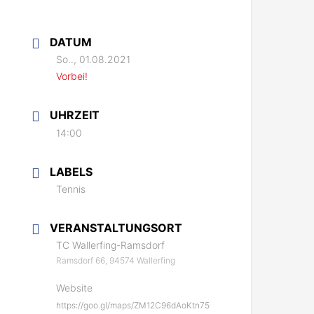
DATUM
So.., 01.08.2021
Vorbei!
UHRZEIT
14:00
LABELS
Tennis
VERANSTALTUNGSORT
TC Wallerfing-Ramsdorf
Ramsdorf 66, 94574 Wallerfing
Website
https://goo.gl/maps/ZM12C96dAoKtn75