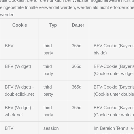
Alle Cookies, die für die Funktion der Website möglicherweise nic
eingebettete Inhalte verwendet werden, werden als nicht erforderlic
werden.
Cookie
Typ
Dauer
BFV
third
365d
BFV-Cookie (Bayerisc
party
bfv.de)
BFV (Widget)
third
365d
BFV-Cookie (Bayerisc
party
(Cookie unter widget
BFV (Widget) -
third
365d
BFV-Cookie (Bayerisc
doubleclick.net
party
(Cookie unter double
BFV (Widget) -
third
365d
BFV-Cookie (Bayerisc
wbtrk.net
party
(Cookie unter wbtrk.
BTV
session
Im Bereich Tennis v