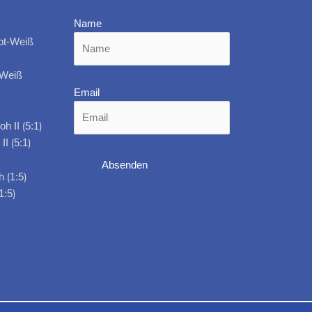
Name
-Weiß
Email
I ⟮5:1⟯
1:5⟯