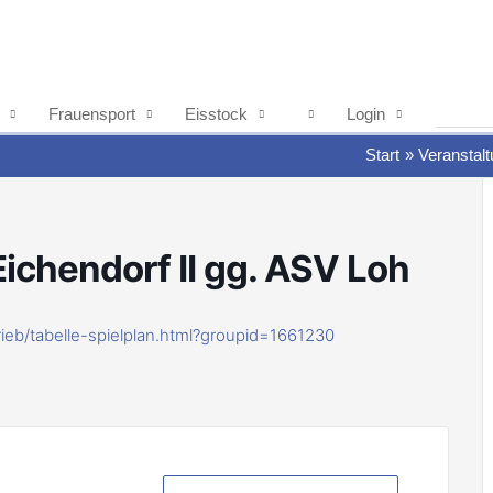
Frauensport
Eisstock
Login
Start
Veranstal
Eichendorf II gg. ASV Loh
rieb/tabelle-spielplan.html?groupid=1661230