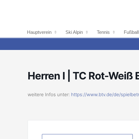
Zum
Inhalt
springen
Hauptverein
Ski Alpin
Tennis
Fußball
Herren I | TC Rot-Weiß 
weitere Infos unter:
https://www.btv.de/de/spielbet