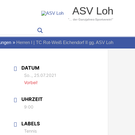
ASV Loh
"... der Ganzjahres-Sportverein!"
tungen
Herren I | TC Rot-Weiß Eichendorf II gg. ASV Loh
DATUM
So.., 25.07.2021
Vorbei!
UHRZEIT
9:00
LABELS
Tennis