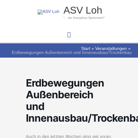
Zum
Hauptmenü
ASV Loh
Inhalt
springen
"... der Ganzjahres-Sportverein!"
Start
Veranstaltungen
Erdbewegungen Außenbereich und Innenausbau/Trockenbau
Erdbewegungen
Außenbereich
und
Innenausbau/Trockenb
Auch in den letzten Wochen ging viel voran.