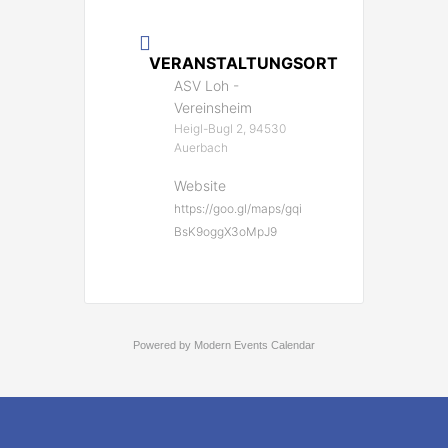
VERANSTALTUNGSORT
ASV Loh -
Vereinsheim
Heigl-Bugl 2, 94530
Auerbach
Website
https://goo.gl/maps/gqi
BsK9oggX3oMpJ9
Powered by
Modern Events Calendar