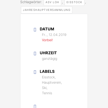
Schlagwörter:
,
,
ASV LOH
EISSTOCK
JAHRESHAUPTVERSAMMLUNG
DATUM
Fr.., 12.04.2019
Vorbei!
UHRZEIT
ganztägig
LABELS
Eisstock,
Hauptverein,
Ski,
Tennis