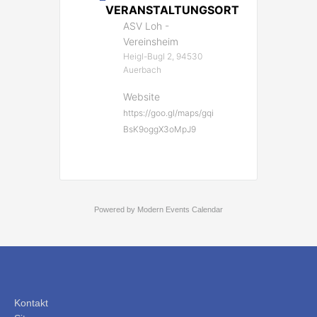
VERANSTALTUNGSORT
ASV Loh -
Vereinsheim
Heigl-Bugl 2, 94530
Auerbach
Website
https://goo.gl/maps/gqi
BsK9oggX3oMpJ9
Powered by
Modern Events Calendar
Kontakt