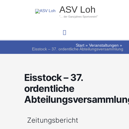
Zum
Hauptmenü
ASV Loh
Inhalt
springen
"... der Ganzjahres-Sportverein!"
Start
Veranstaltungen
Eisstock – 37. ordentliche Abteilungsversammlung
Eisstock – 37.
ordentliche
Abteilungsversammlun
Zeitungsbericht