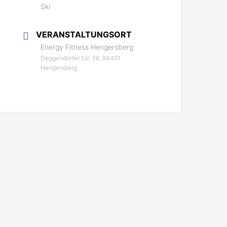
Ski
VERANSTALTUNGSORT
Energy Fitness Hengersberg
Deggendorfer Str. 36, 94491
Hengersberg