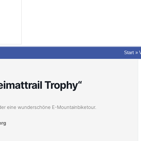
Start
imattrail Trophy“
eder eine wunderschöne E-Mountainbiketour.
erg