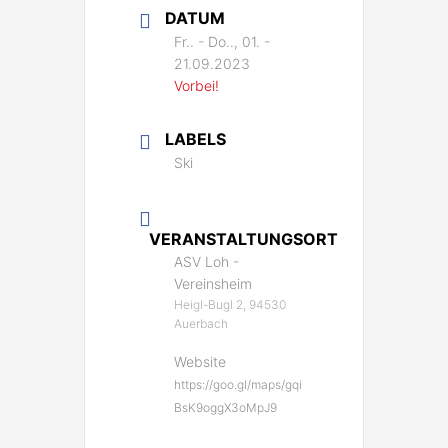
DATUM
Fr.. - Do.., 01. -
21.09.2023
Vorbei!
LABELS
Ski
VERANSTALTUNGSORT
ASV Loh -
Vereinsheim
Heigl-Bugl 2, 94530
Auerbach
Website
https://goo.gl/maps/gqi
BsK9oggX3oMpJ9