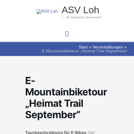
Zum
Hauptmenü
ASV Loh
Inhalt
springen
"... der Ganzjahres-Sportverein!"
Start
Veranstaltungen
E-Mountainbiketour „Heimat Trail September“
E-
Mountainbiketour
„Heimat Trail
September“
Tourbeschreibung für E-Bikes:
Der