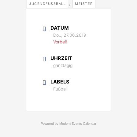
,
JUGENDFUSSBALL
MEISTER
DATUM
Do.., 27.06.2019
Vorbei!
UHRZEIT
ganztägig
LABELS
Fußball
Powered by
Modern Events Calendar