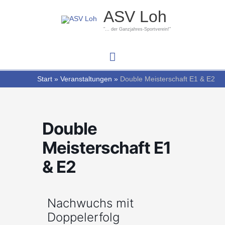
Zum
Hauptmenü
ASV Loh
Inhalt
springen
"... der Ganzjahres-Sportverein!"
Start
Veranstaltungen
Double Meisterschaft E1 & E2
Double
Meisterschaft E1
& E2
Nachwuchs mit
Doppelerfolg