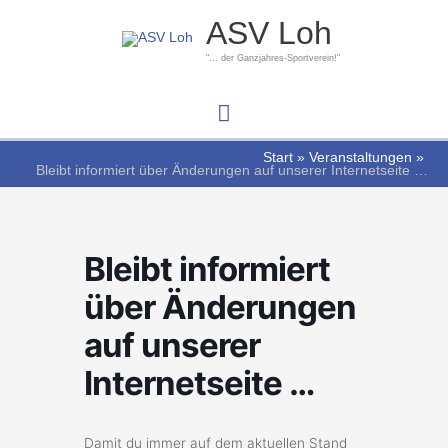
Zum
Hauptmenü
ASV Loh
Inhalt
springen
"... der Ganzjahres-Sportverein!"
Start
Veranstaltungen
Bleibt informiert über Änderungen auf unserer Internetseite …
Bleibt informiert
über Änderungen
auf unserer
Internetseite …
Damit du immer auf dem aktuellen Stand