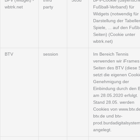
BFV (Widget) -
third
365d
BFV-Cookie (Bayerisch
wbtrk.net
party
Fußball-Verband) für
Widgets (notwendig für 
Darstellung der Tabelle
Spiele, ... auf den Fußba
Seiten) (Cookie unter
wbtrk.net)
BTV
session
Im Bereich Tennis
verwenden wir iFrames
Seiten des BTV (diese 
setzt die eigenen Cooki
Genehmigung der
Einbindung durch den 
am 28.05.2020 erfolgt.
Stand 28.05. werden
Cookies von www.btv.de
btv.de und btv-
prod.burdadigitalsyste
angelegt.