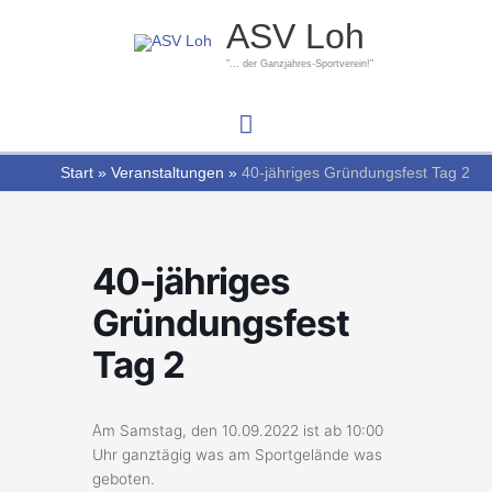
Zum
Hauptmenü
ASV Loh
Inhalt
springen
"... der Ganzjahres-Sportverein!"
Start
Veranstaltungen
40-jähriges Gründungsfest Tag 2
40-jähriges
Gründungsfest
Tag 2
A
m Samstag, den 10.09.2022 ist ab 10:00
Uhr ganztägig was am Sportgelände was
geboten.