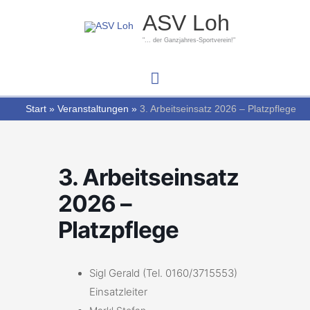
Zum
Hauptmenü
ASV Loh
Inhalt
springen
"... der Ganzjahres-Sportverein!"
Start
Veranstaltungen
3. Arbeitseinsatz 2026 – Platzpflege
3. Arbeitseinsatz
2026 –
Platzpflege
Sigl Gerald (Tel. 0160/3715553)
Einsatzleiter