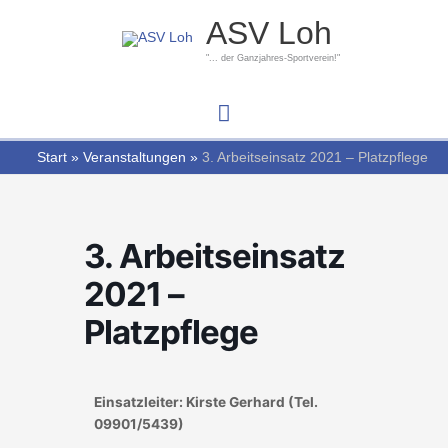
Zum
Hauptmenü
ASV Loh
Inhalt
springen
"... der Ganzjahres-Sportverein!"
Start
Veranstaltungen
3. Arbeitseinsatz 2021 – Platzpflege
3. Arbeitseinsatz
2021 –
Platzpflege
Einsatzleiter: Kirste Gerhard (Tel.
09901/5439)