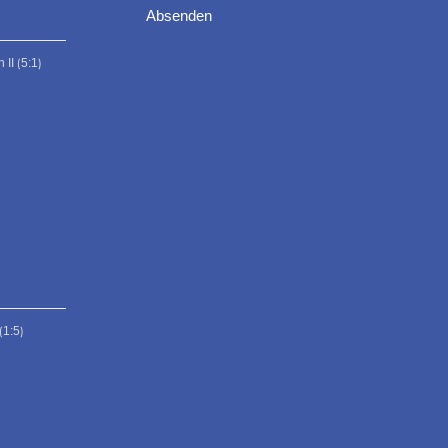
II ⟮5:1⟯
⟮1:5⟯