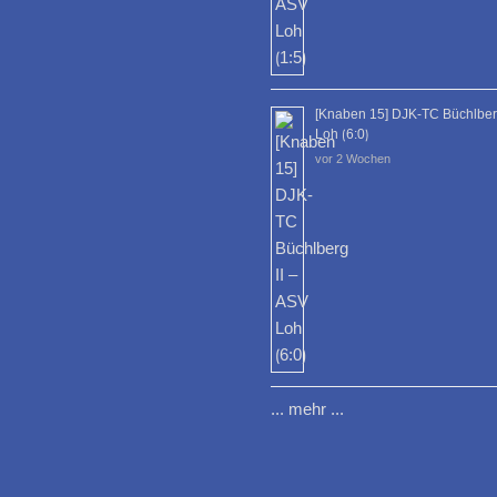
[Knaben 15] DJK-TC Büchlberg
Loh ⟮6:0⟯
vor 2 Wochen
... mehr ...