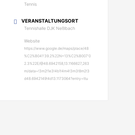
Tennis
VERANSTALTUNGSORT
Tennishalle DJK Neßlbach
Website
https://www.google.de/maps/place/48
%C2%B041'39.2%22N+13%C2%B007'0
2.3%22E/@48.6942158,13.1166627,263
m/data=!3m2!1e3!4b1!4m4!3m3!8m2!3
d48.6942149!4d13.1173064?entry=ttu