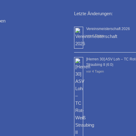
Letzte Änderungen:
ben
Vereinsmeisterschaft 2026
vor 4 Tagen
[Herren 30] ASV Loh – TC Ro
Straubing II ⟮6:0⟯
vor 4 Tagen