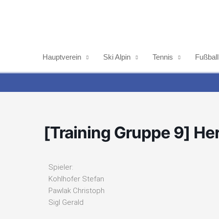
Zum
Inhalt
springen
Hauptverein
Ski Alpin
Tennis
Fußball
[Training Gruppe 9] He
Spieler:
Kohlhofer Stefan
Pawlak Christoph
Sigl Gerald