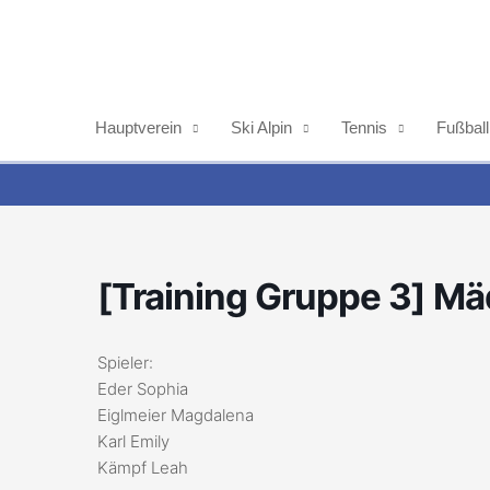
Zum
Inhalt
springen
Hauptverein
Ski Alpin
Tennis
Fußball
[Training Gruppe 3] M
Spieler:
Eder Sophia
Eiglmeier Magdalena
Karl Emily
Kämpf Leah