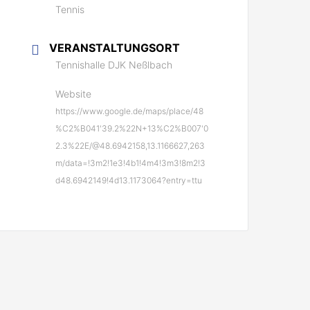
Tennis
VERANSTALTUNGSORT
Tennishalle DJK Neßlbach
Website
https://www.google.de/maps/place/48
%C2%B041'39.2%22N+13%C2%B007'0
2.3%22E/@48.6942158,13.1166627,263
m/data=!3m2!1e3!4b1!4m4!3m3!8m2!3
d48.6942149!4d13.1173064?entry=ttu