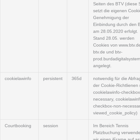
Seiten des BTV (diese 
setzt die eigenen Cooki
Genehmigung der
Einbindung durch den 
am 28.05.2020 erfolgt.
Stand 28.05. werden
Cookies von www.btv.de
btv.de und btv-
prod.burdadigitalsyste
angelegt.
cookielawinfo
persistent
365d
notwendig für die Abfra
der Cookie-Richtlienen 
cookielawinfo-checkbox
necessary, cookielawinf
checkbox-non-necessar
viewed_cookie_policy)
Courtbooking
session
Im Bereich Tennis
Platzbuchung verwend
wir einen iFrame auf as