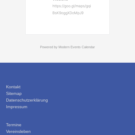
https://goo.gl/maps/gqi
BsK9oggX3oMpJ9
Powered by
Modern Events Calendar
Kontakt
Sitemap
Datenschutzerklärung
Impressum
Termine
Vereinsleben