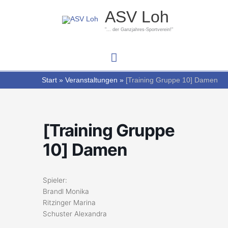
Zum
Hauptmenü
ASV Loh
Inhalt
springen
"... der Ganzjahres-Sportverein!"
Start
Veranstaltungen
[Training Gruppe 10] Damen
[Training Gruppe
10] Damen
Spieler:
Brandl Monika
Ritzinger Marina
Schuster Alexandra