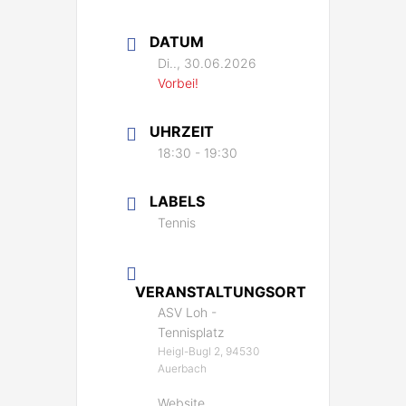
DATUM
Di.., 30.06.2026
Vorbei!
UHRZEIT
18:30 - 19:30
LABELS
Tennis
VERANSTALTUNGSORT
ASV Loh -
Tennisplatz
Heigl-Bugl 2, 94530
Auerbach
Website