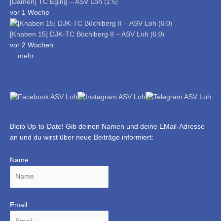
[Damen] TC Eging – ASV Loh ⟮1:5⟯
vor 1 Woche
[Knaben 15] DJK-TC Büchlberg II – ASV Loh ⟮6:0⟯
vor 2 Wochen
... mehr ...
Bleib Up-to-Date! Gib deinen Namen und deine EMail-Adresse
an und du wirst über neue Beiträge informiert:
Name
Email