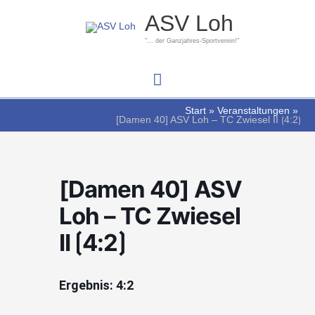
Zum
Hauptmenü
ASV Loh
Inhalt
springen
"... der Ganzjahres-Sportverein!"
Start
Veranstaltungen
[Damen 40] ASV Loh – TC Zwiesel II ⟮4:2⟯
[Damen 40] ASV
Loh – TC Zwiesel
II ⟮4:2⟯
Ergebnis: 4:2