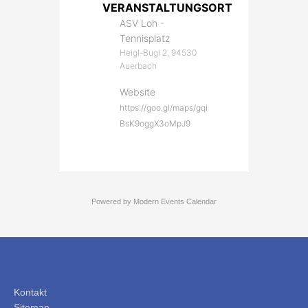
VERANSTALTUNGSORT
ASV Loh -
Tennisplatz
Heigl-Bugl 2, 94530
Auerbach
Website
https://goo.gl/maps/gqi
BsK9oggX3oMpJ9
Powered by
Modern Events Calendar
Kontakt
Sitemap