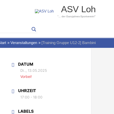
ASV Loh
"... der Ganzjahres-Sportverein!"
tart
Veranstaltungen
[Training Gruppe U12-2] Bambini
DATUM
Di.., 13.05.2025
Vorbei!
UHRZEIT
17:00 - 18:00
LABELS