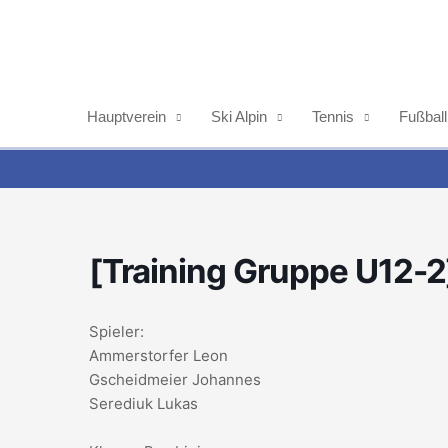
Zum
Inhalt
springen
Hauptverein
Ski Alpin
Tennis
Fußball
[Training Gruppe U12-2
Spieler:
Ammerstorfer Leon
Gscheidmeier Johannes
Serediuk Lukas