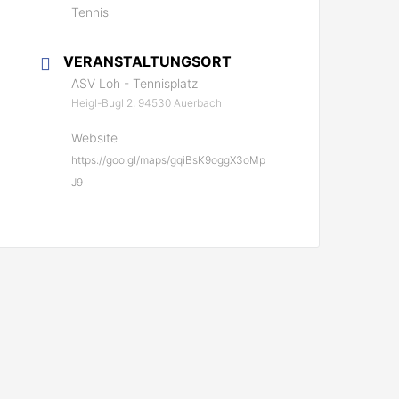
Tennis
VERANSTALTUNGSORT
ASV Loh - Tennisplatz
Heigl-Bugl 2, 94530 Auerbach
Website
https://goo.gl/maps/gqiBsK9oggX3oMp
J9