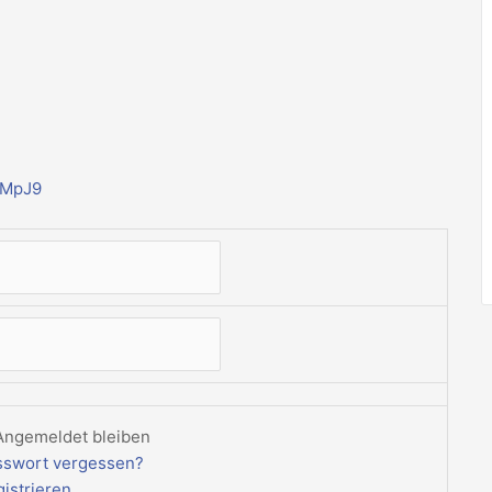
oMpJ9
Angemeldet bleiben
sswort vergessen?
istrieren