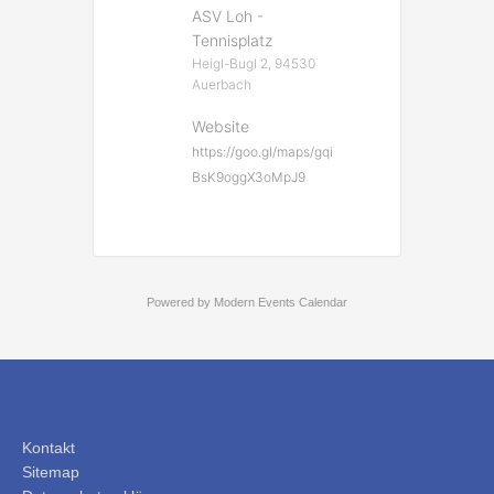
ASV Loh -
Tennisplatz
Heigl-Bugl 2, 94530
Auerbach
Website
https://goo.gl/maps/gqi
BsK9oggX3oMpJ9
Powered by
Modern Events Calendar
Kontakt
Sitemap