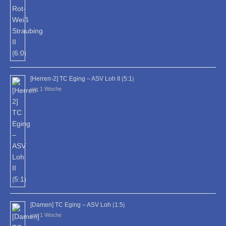
[Herren-2] TC Eging – ASV Loh II ⟮5:1⟯
vor 1 Woche
[Damen] TC Eging – ASV Loh ⟮1:5⟯
vor 1 Woche