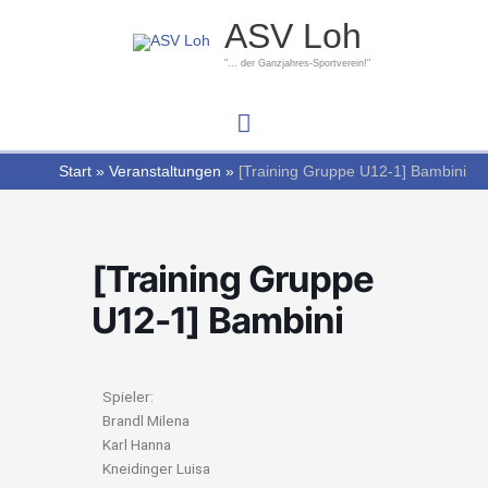
Zum
Hauptmenü
ASV Loh
Inhalt
springen
"... der Ganzjahres-Sportverein!"
Start
Veranstaltungen
[Training Gruppe U12-1] Bambini
[Training Gruppe
U12-1] Bambini
Spieler:
Brandl Milena
Karl Hanna
Kneidinger Luisa