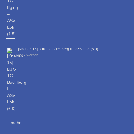
[Knaben 15] DJK-TC Büchlberg II – ASV Loh ⟮6:0⟯
vor 2 Wochen
... mehr ...