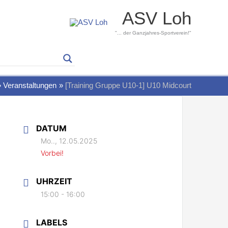
ASV Loh
"... der Ganzjahres-Sportverein!"
Veranstaltungen
[Training Gruppe U10-1] U10 Midcourt
DATUM
Mo.., 12.05.2025
Vorbei!
UHRZEIT
15:00 - 16:00
LABELS