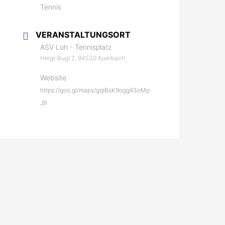
Tennis
VERANSTALTUNGSORT
ASV Loh - Tennisplatz
Heigl-Bugl 2, 94530 Auerbach
Website
https://goo.gl/maps/gqiBsK9oggX3oMp
J9