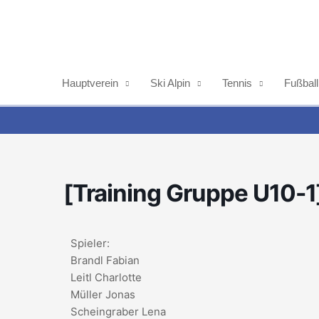
Zum
Inhalt
springen
Hauptverein
Ski Alpin
Tennis
Fußball
[Training Gruppe U10-1
Spieler:
Brandl Fabian
Leitl Charlotte
Müller Jonas
Scheingraber Lena