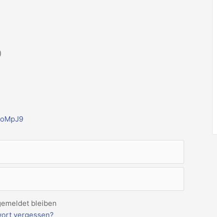
)
3oMpJ9
emeldet bleiben
ort vergessen?