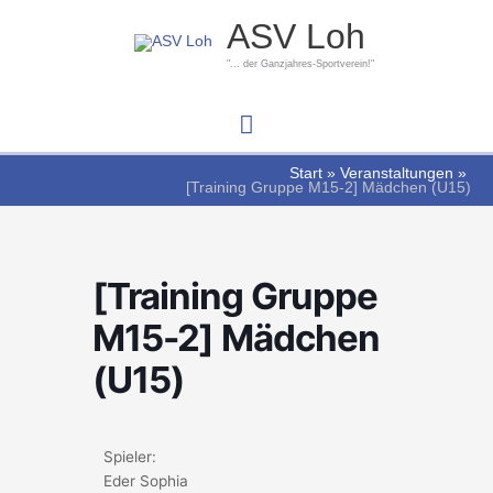
Zum
Hauptmenü
ASV Loh
Inhalt
springen
"... der Ganzjahres-Sportverein!"
Start
Veranstaltungen
[Training Gruppe M15-2] Mädchen (U15)
[Training Gruppe
M15-2] Mädchen
(U15)
Spieler:
Eder Sophia