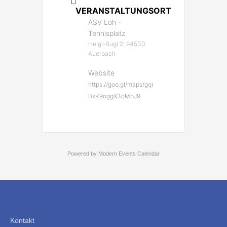
VERANSTALTUNGSORT
ASV Loh -
Tennisplatz
Heigl-Bugl 2, 94530
Auerbach
Website
https://goo.gl/maps/gqi
BsK9oggX3oMpJ9
Powered by
Modern Events Calendar
Kontakt