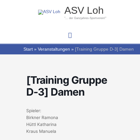
Zum
Hauptmenü
ASV Loh
Inhalt
springen
"... der Ganzjahres-Sportverein!"
Start
Veranstaltungen
[Training Gruppe D-3] Damen
[Training Gruppe
D-3] Damen
Spieler:
Birkner Ramona
Hüttl Katharina
Kraus Manuela