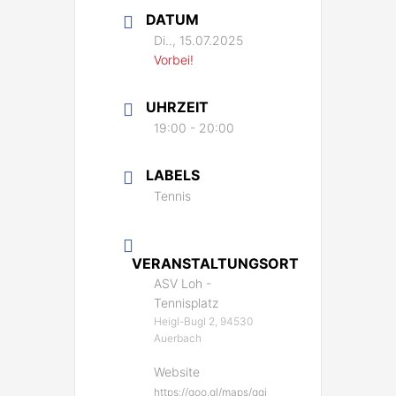
DATUM
Di.., 15.07.2025
Vorbei!
UHRZEIT
19:00 - 20:00
LABELS
Tennis
VERANSTALTUNGSORT
ASV Loh -
Tennisplatz
Heigl-Bugl 2, 94530
Auerbach
Website
https://goo.gl/maps/gqi