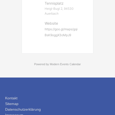
Tennisplatz
Heigl-Bugl 2, 94530
Auerbach
Website
https://goo.gl/maps/gqi
BsK9oggX3oMpJ9
Powered by
Modern Events Calendar
Kontakt
Sitemap
Datenschutzerklärung