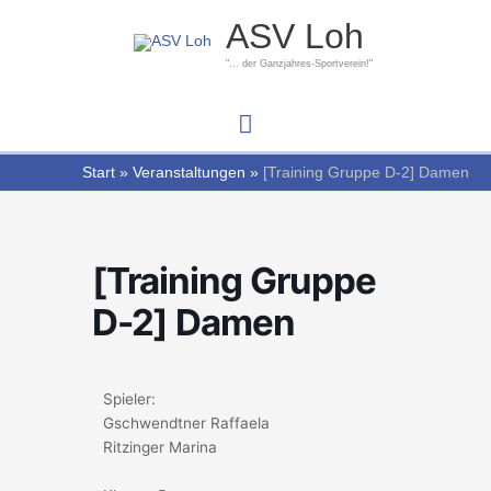
Zum
Hauptmenü
ASV Loh
Inhalt
springen
"... der Ganzjahres-Sportverein!"
Start
Veranstaltungen
[Training Gruppe D-2] Damen
[Training Gruppe
D-2] Damen
Spieler:
Gschwendtner Raffaela
Ritzinger Marina