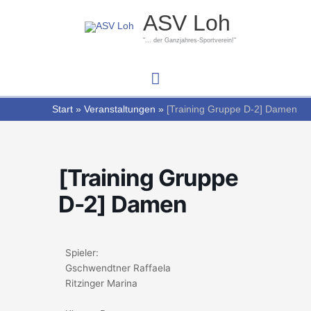
Zum
Hauptmenü
ASV Loh
Inhalt
springen
"... der Ganzjahres-Sportverein!"
Start
Veranstaltungen
[Training Gruppe D-2] Damen
[Training Gruppe
D-2] Damen
Spieler:
Gschwendtner Raffaela
Ritzinger Marina