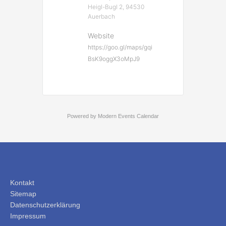
Heigl-Bugl 2, 94530
Auerbach
Website
https://goo.gl/maps/gqi
BsK9oggX3oMpJ9
Powered by
Modern Events Calendar
Kontakt
Sitemap
Datenschutzerklärung
Impressum