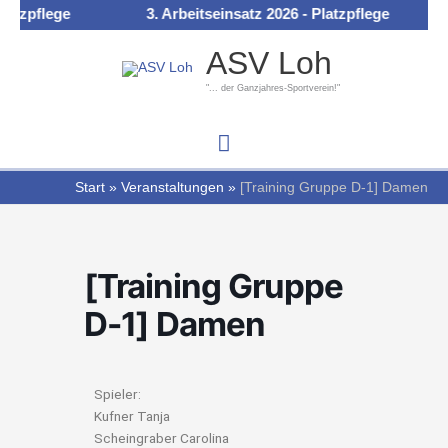
Zum
atzpflege
3. Arbeitseinsatz 2026 - Platzpflege
Hauptmenü
Inhalt
ASV Loh
springen
"... der Ganzjahres-Sportverein!"
Start
Veranstaltungen
[Training Gruppe D-1] Damen
[Training Gruppe
D-1] Damen
Spieler:
Kufner Tanja
Scheingraber Carolina