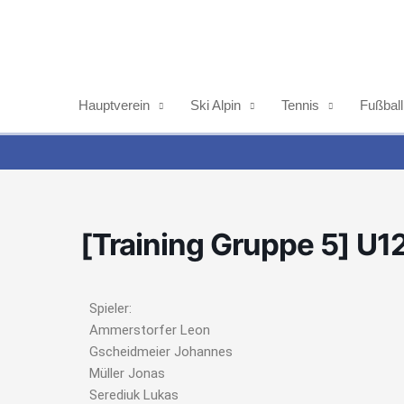
Zum
Inhalt
springen
Hauptverein
Ski Alpin
Tennis
Fußball
[Training Gruppe 5] U1
Spieler:
Ammerstorfer Leon
Gscheidmeier Johannes
Müller Jonas
Serediuk Lukas