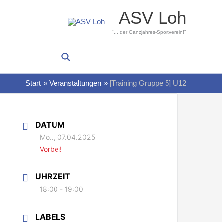
ASV Loh
"... der Ganzjahres-Sportverein!"
Start
Veranstaltungen
[Training Gruppe 5] U12
DATUM
Mo.., 07.04.2025
Vorbei!
UHRZEIT
18:00 - 19:00
LABELS