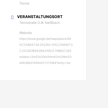
Tennis
VERANSTALTUNGSORT
Tennishalle DJK Neßlbach
Website
https://www.google.de/maps/place/48
%C2%B041'39.2%22N+13%C2%B007'0
2.3%22E/@48.6942158,13.1166627,263
m/data=!3m2!1e3!4b1!4m4!3m3!8m2!3
d48.6942149!4d13.1173064?entry=ttu