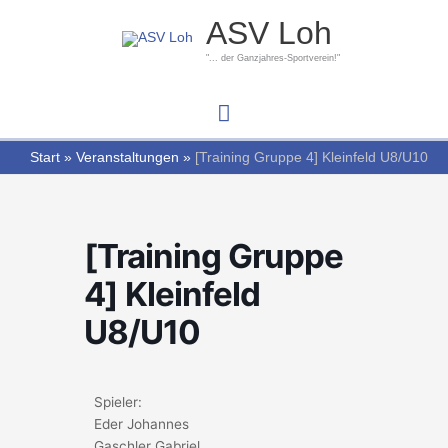
Zum
Hauptmenü
ASV Loh
Inhalt
springen
"... der Ganzjahres-Sportverein!"
Start
Veranstaltungen
[Training Gruppe 4] Kleinfeld U8/U10
[Training Gruppe
4] Kleinfeld
U8/U10
Spieler:
Eder Johannes
Gaschler Gabriel