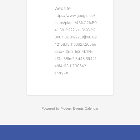
Website
https://www.google.de/
maps/place/48%C2%B0
41'39.2%22N+13%C2%
B007'02.3%22E/@48.69
42158,13.1166627,263m/
data=!3m2!1e3!4b1!4m
4!3m3!8m2!3d48.69421
49!4d13.1173064?
entry=ttu
Powered by
Modern Events Calendar