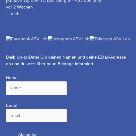
[Knaben 15] DJK-TC Büchlberg II – ASV Loh ⟮6:0⟯
vor 2 Wochen
... mehr ...
Bleib Up-to-Date! Gib deinen Namen und deine EMail-Adresse
an und du wirst über neue Beiträge informiert:
Name
Email