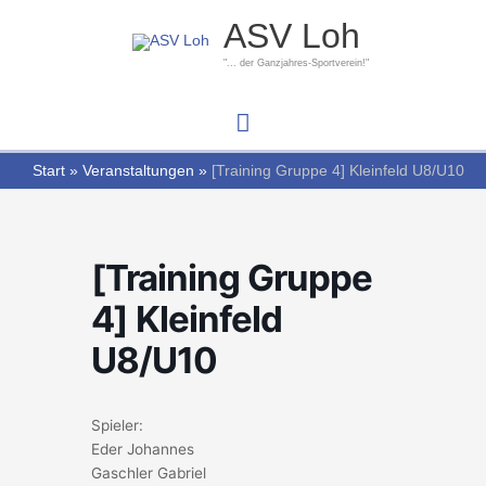
Zum
Hauptmenü
ASV Loh
Inhalt
springen
"... der Ganzjahres-Sportverein!"
Start
Veranstaltungen
[Training Gruppe 4] Kleinfeld U8/U10
[Training Gruppe
4] Kleinfeld
U8/U10
Spieler:
Eder Johannes
Gaschler Gabriel