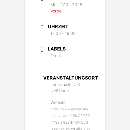
Mo.., 17.02.2025
Vorbei!
UHRZEIT
17:00 - 18:00
LABELS
Tennis
VERANSTALTUNGSORT
Tennishalle DJK
Neßlbach
Website
https://www.google.de/
maps/place/48%C2%B0
41'39.2%22N+13%C2%
B007'02.3%22E/@48.69