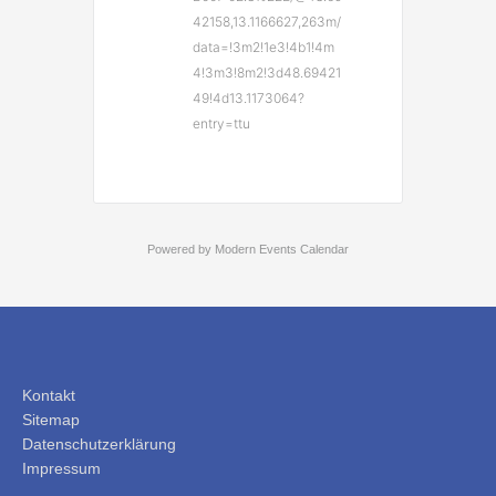
42158,13.1166627,263m/
data=!3m2!1e3!4b1!4m
4!3m3!8m2!3d48.69421
49!4d13.1173064?
entry=ttu
Powered by
Modern Events Calendar
Kontakt
Sitemap
Datenschutzerklärung
Impressum