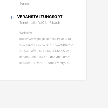
Tennis
VERANSTALTUNGSORT
Tennishalle DJK Neßlbach
Website
https://www.google.de/maps/place/48
%C2%B041'39.2%22N+13%C2%B007'0
2.3%22E/@48.6942158,13.1166627,263
m/data=!3m2!1e3!4b1!4m4!3m3!8m2!3
d48.6942149!4d13.1173064?entry=ttu