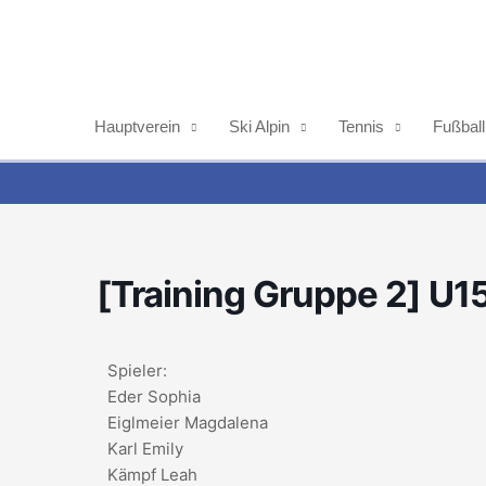
Zum
Inhalt
springen
Hauptverein
Ski Alpin
Tennis
Fußball
[Training Gruppe 2] U1
Spieler:
Eder Sophia
Eiglmeier Magdalena
Karl Emily
Kämpf Leah