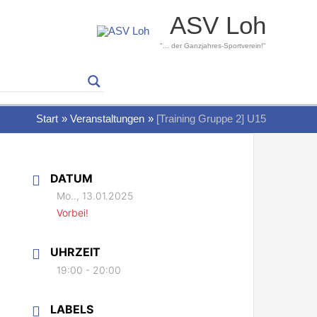
ASV Loh
"... der Ganzjahres-Sportverein!"
Start
Veranstaltungen
[Training Gruppe 2] U15
DATUM
Mo.., 13.01.2025
Vorbei!
UHRZEIT
19:00 - 20:00
LABELS