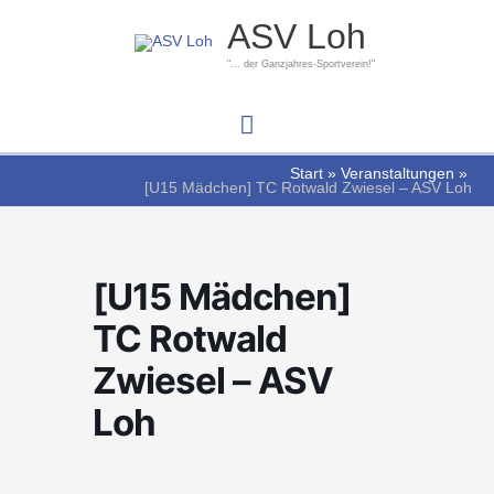
Zum
Hauptmenü
ASV Loh
Inhalt
springen
"... der Ganzjahres-Sportverein!"
Start
Veranstaltungen
[U15 Mädchen] TC Rotwald Zwiesel – ASV Loh
[U15 Mädchen]
TC Rotwald
Zwiesel – ASV
Loh