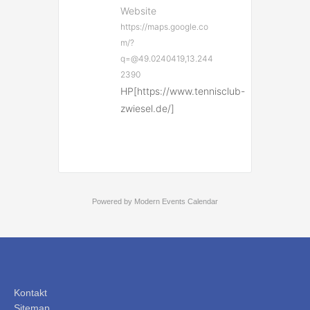
Website
https://maps.google.co
m/?
q=@49.0240419,13.244
2390
HP[https://www.tennisclub-
zwiesel.de/]
Powered by
Modern Events Calendar
Kontakt
Sitemap