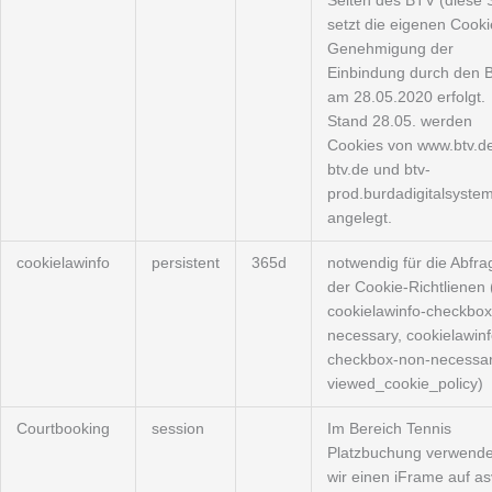
Seiten des BTV (diese 
setzt die eigenen Cooki
Genehmigung der
Einbindung durch den 
am 28.05.2020 erfolgt.
Stand 28.05. werden
Cookies von www.btv.de
btv.de und btv-
prod.burdadigitalsyste
angelegt.
cookielawinfo
persistent
365d
notwendig für die Abfra
der Cookie-Richtlienen 
cookielawinfo-checkbox
necessary, cookielawinf
checkbox-non-necessar
viewed_cookie_policy)
Courtbooking
session
Im Bereich Tennis
Platzbuchung verwend
wir einen iFrame auf as