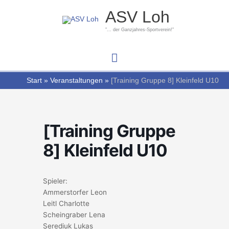
Zum
Hauptmenü
ASV Loh
Inhalt
springen
"... der Ganzjahres-Sportverein!"
Start
Veranstaltungen
[Training Gruppe 8] Kleinfeld U10
[Training Gruppe
8] Kleinfeld U10
Spieler:
Ammerstorfer Leon
Leitl Charlotte
Scheingraber Lena
Serediuk Lukas