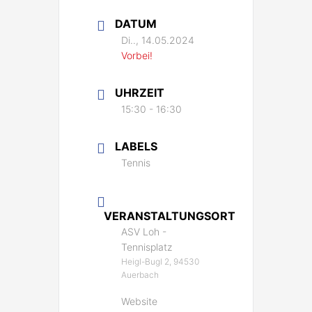
DATUM
Di.., 14.05.2024
Vorbei!
UHRZEIT
15:30 - 16:30
LABELS
Tennis
VERANSTALTUNGSORT
ASV Loh -
Tennisplatz
Heigl-Bugl 2, 94530
Auerbach
Website