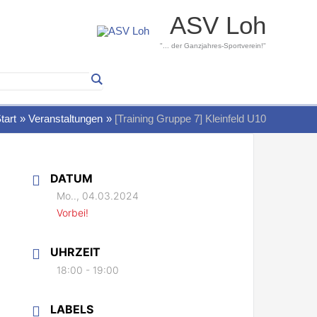
ASV Loh
"... der Ganzjahres-Sportverein!"
tart
Veranstaltungen
[Training Gruppe 7] Kleinfeld U10
DATUM
Mo.., 04.03.2024
Vorbei!
UHRZEIT
18:00 - 19:00
LABELS