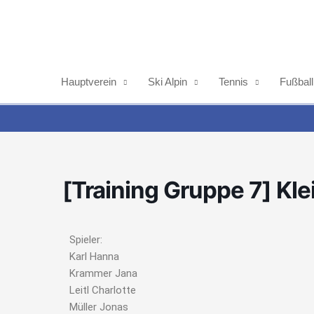
Zum
Inhalt
springen
Hauptverein
Ski Alpin
Tennis
Fußball
[Training Gruppe 7] Kle
Spieler:
Karl Hanna
Krammer Jana
Leitl Charlotte
Müller Jonas