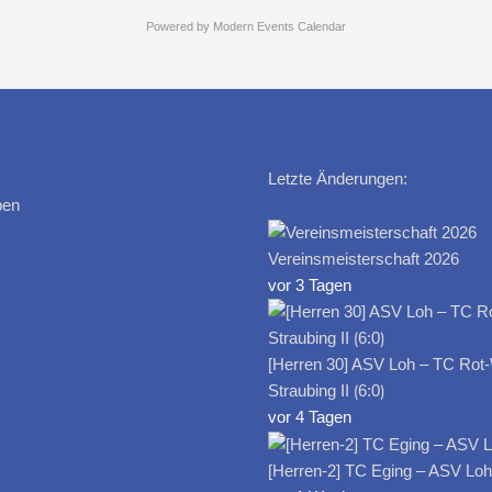
Powered by
Modern Events Calendar
Letzte Änderungen:
ben
Vereinsmeisterschaft 2026
vor 3 Tagen
[Herren 30] ASV Loh – TC Rot
Straubing II ⟮6:0⟯
vor 4 Tagen
[Herren-2] TC Eging – ASV Loh I