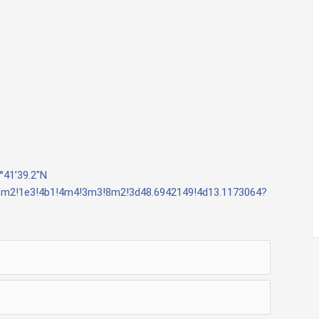
°41’39.2″N
!3m2!1e3!4b1!4m4!3m3!8m2!3d48.6942149!4d13.1173064?