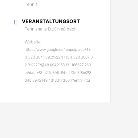
Tennis
VERANSTALTUNGSORT
Tennishalle DJK Neßlbach
Website
https://www.google.de/maps/place/48
%C2%B041'39.2%22N+13%C2%B007'0
2.3%22E/@48.6942158,13.1166627,263
m/data=!3m2!1e3!4b1!4m4!3m3!8m2!3
d48.6942149!4d13.1173064?entry=ttu