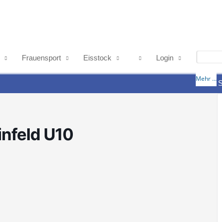
Frauensport
Eisstock
Login
Mehr ...
S
infeld U10