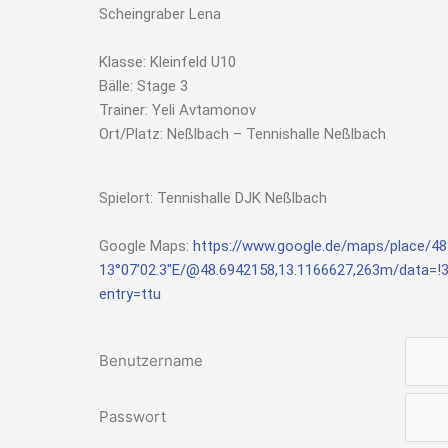
Scheingraber Lena
Klasse: Kleinfeld U10
Bälle: Stage 3
Trainer: Yeli Avtamonov
Ort/Platz: Neßlbach – Tennishalle Neßlbach
Spielort: Tennishalle DJK Neßlbach
Google Maps:
https://www.google.de/maps/place/48
13°07’02.3″E/@48.6942158,13.1166627,263m/data=
entry=ttu
Benutzername
Passwort