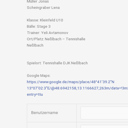
Müller Jonas
Scheingraber Lena
Klasse: Kleinfeld U10
Bälle: Stage 3
Trainer: Yeli Avtamonov
Ort/Platz: Neßlbach – Tennishalle
Neßlbach
Spielort: Tennishalle DJK Neßlbach
Google Maps:
https://www.google.de/maps/place/48°41’39.2″N
13°07’02.3″E/@48.6942158,13.1166627,263m/data=!3m
entry=ttu
Benutzername