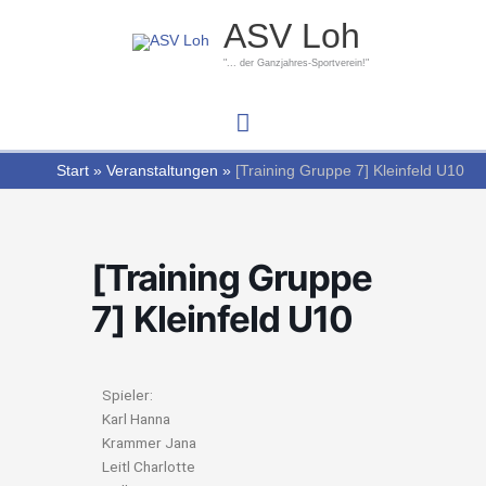
Zum
Hauptmenü
ASV Loh
Inhalt
springen
"... der Ganzjahres-Sportverein!"
Start
Veranstaltungen
[Training Gruppe 7] Kleinfeld U10
[Training Gruppe
7] Kleinfeld U10
Spieler:
Karl Hanna
Krammer Jana
Leitl Charlotte