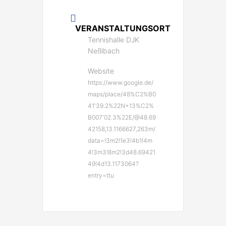
VERANSTALTUNGSORT
Tennishalle DJK
Neßlbach
Website
https://www.google.de/
maps/place/48%C2%B0
41'39.2%22N+13%C2%
B007'02.3%22E/@48.69
42158,13.1166627,263m/
data=!3m2!1e3!4b1!4m
4!3m3!8m2!3d48.69421
49!4d13.1173064?
entry=ttu