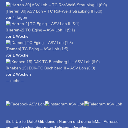
[Herren 30] ASV Loh – TC Rot-Weiß Straubing II ⟮6:0⟯
vor 4 Tagen
[Herren-2] TC Eging – ASV Loh II ⟮5:1⟯
vor 1 Woche
[Damen] TC Eging – ASV Loh ⟮1:5⟯
vor 1 Woche
[Knaben 15] DJK-TC Büchlberg II – ASV Loh ⟮6:0⟯
vor 2 Wochen
... mehr ...
Bleib Up-to-Date! Gib deinen Namen und deine EMail-Adresse
an und du wirst über neue Beiträge informiert: