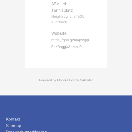
ASV Loh -
Tennisplatz
Heigl-Bugl 2, 94530
Auerbach
Website
https://goo.gl/maps/gqi
BsK9oggX3oMpJ9
Powered by
Modern Events Calendar
Kontakt
Sitemap