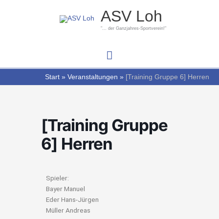
Zum
Hauptmenü
ASV Loh
Inhalt
springen
"... der Ganzjahres-Sportverein!"
Start
Veranstaltungen
[Training Gruppe 6] Herren
[Training Gruppe
6] Herren
Spieler:
Bayer Manuel
Eder Hans-Jürgen
Müller Andreas