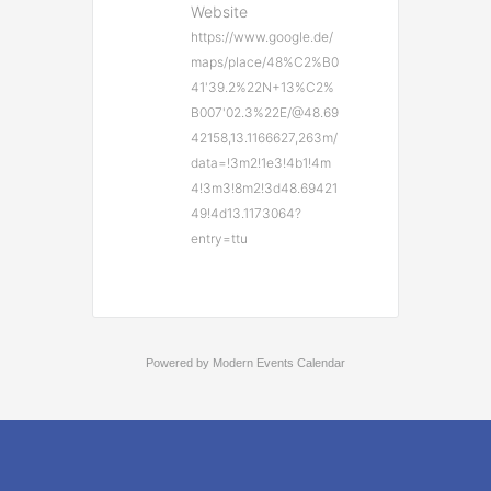
Website
https://www.google.de/
maps/place/48%C2%B0
41'39.2%22N+13%C2%
B007'02.3%22E/@48.69
42158,13.1166627,263m/
data=!3m2!1e3!4b1!4m
4!3m3!8m2!3d48.69421
49!4d13.1173064?
entry=ttu
Powered by
Modern Events Calendar