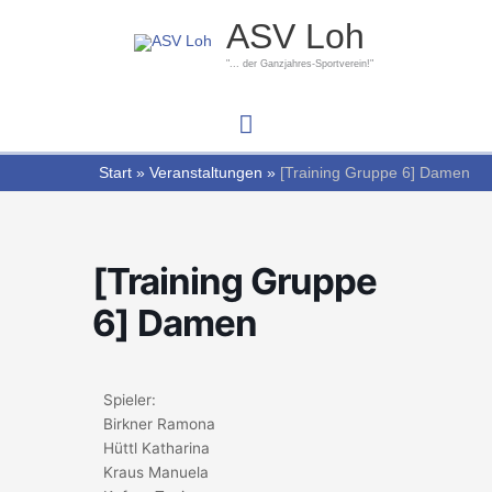
Zum
Hauptmenü
ASV Loh
Inhalt
springen
"... der Ganzjahres-Sportverein!"
Start
Veranstaltungen
[Training Gruppe 6] Damen
[Training Gruppe
6] Damen
Spieler:
Birkner Ramona
Hüttl Katharina
Kraus Manuela