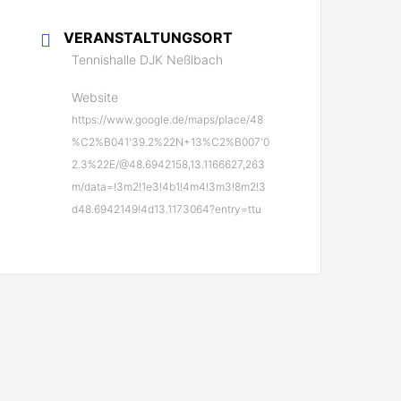
VERANSTALTUNGSORT
Tennishalle DJK Neßlbach
Website
https://www.google.de/maps/place/48
%C2%B041'39.2%22N+13%C2%B007'0
2.3%22E/@48.6942158,13.1166627,263
m/data=!3m2!1e3!4b1!4m4!3m3!8m2!3
d48.6942149!4d13.1173064?entry=ttu