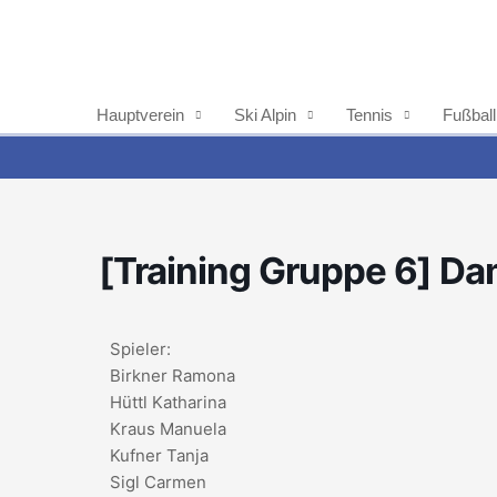
Zum
Inhalt
springen
Hauptverein
Ski Alpin
Tennis
Fußball
[Training Gruppe 6] D
Spieler:
Birkner Ramona
Hüttl Katharina
Kraus Manuela
Kufner Tanja
Sigl Carmen