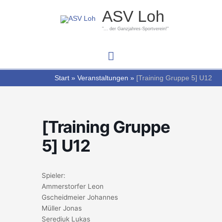
Zum
Hauptmenü
ASV Loh
Inhalt
springen
"... der Ganzjahres-Sportverein!"
Start
Veranstaltungen
[Training Gruppe 5] U12
[Training Gruppe
5] U12
Spieler:
Ammerstorfer Leon
Gscheidmeier Johannes
Müller Jonas
Serediuk Lukas