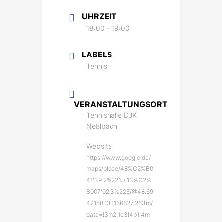
UHRZEIT
18:00 - 19:00
LABELS
Tennis
VERANSTALTUNGSORT
Tennishalle DJK
Neßlbach
Website
https://www.google.de/
maps/place/48%C2%B0
41'39.2%22N+13%C2%
B007'02.3%22E/@48.69
42158,13.1166627,263m/
data=!3m2!1e3!4b1!4m