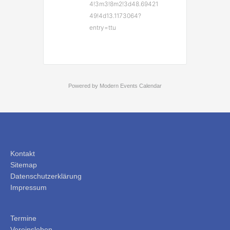
4!3m3!8m2!3d48.69421
49!4d13.1173064?
entry=ttu
Powered by
Modern Events Calendar
Kontakt
Sitemap
Datenschutzerklärung
Impressum
Termine
Vereinsleben