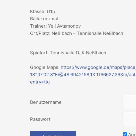
Klasse: U15
Bälle: normal
Trainer: Yeli Avtamonov
Ort/Platz: Neßlbach – Tennishalle Neßlbach
Spielort: Tennishalle DJK Neßlbach
Google Maps:
https://www.google.de/maps/place
13°07’02.3″E/@48.6942158,13.1166627,263m/d
entry=ttu
Benutzername
Passwort
Ang