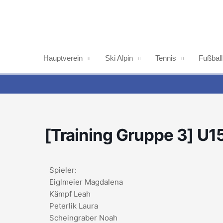
Zum
Inhalt
springen
Hauptverein
Ski Alpin
Tennis
Fußball
[Training Gruppe 3] U1
Spieler:
Eiglmeier Magdalena
Kämpf Leah
Peterlik Laura
Scheingraber Noah