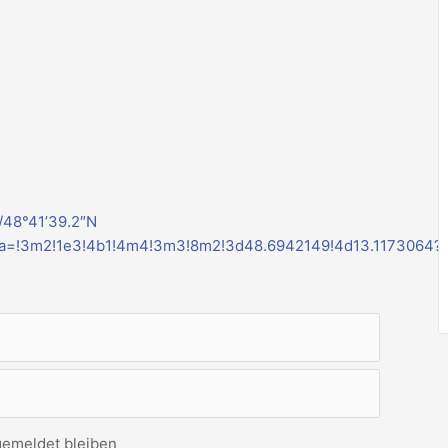
/48°41’39.2″N
ata=!3m2!1e3!4b1!4m4!3m3!8m2!3d48.6942149!4d13.1173064?
emeldet bleiben