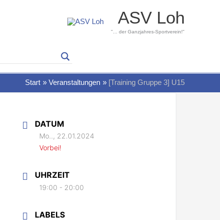
ASV Loh
"... der Ganzjahres-Sportverein!"
Start
Veranstaltungen
[Training Gruppe 3] U15
DATUM
Mo.., 22.01.2024
Vorbei!
UHRZEIT
19:00 - 20:00
LABELS