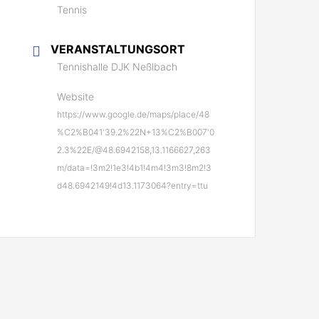
Tennis
VERANSTALTUNGSORT
Tennishalle DJK Neßlbach
Website
https://www.google.de/maps/place/48
%C2%B041'39.2%22N+13%C2%B007'0
2.3%22E/@48.6942158,13.1166627,263
m/data=!3m2!1e3!4b1!4m4!3m3!8m2!3
d48.6942149!4d13.1173064?entry=ttu