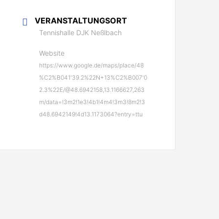
VERANSTALTUNGSORT
Tennishalle DJK Neßlbach
Website
https://www.google.de/maps/place/48
%C2%B041'39.2%22N+13%C2%B007'0
2.3%22E/@48.6942158,13.1166627,263
m/data=!3m2!1e3!4b1!4m4!3m3!8m2!3
d48.6942149!4d13.1173064?entry=ttu