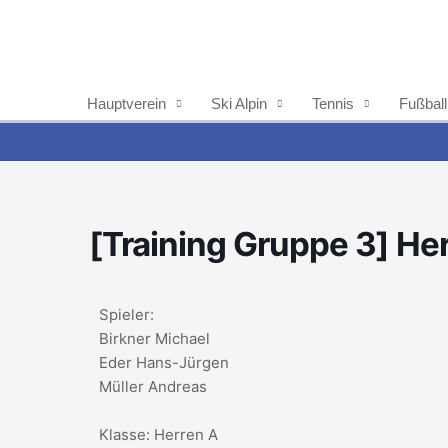
Zum
Inhalt
springen
Hauptverein
Ski Alpin
Tennis
Fußball
[Training Gruppe 3] He
Spieler:
Birkner Michael
Eder Hans-Jürgen
Müller Andreas
Klasse: Herren A