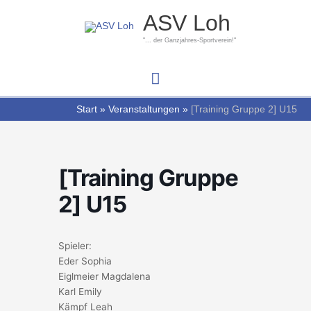
Zum
Hauptmenü
ASV Loh
Inhalt
springen
"... der Ganzjahres-Sportverein!"
Start
Veranstaltungen
[Training Gruppe 2] U15
[Training Gruppe
2] U15
Spieler:
Eder Sophia
Eiglmeier Magdalena
Karl Emily
Kämpf Leah