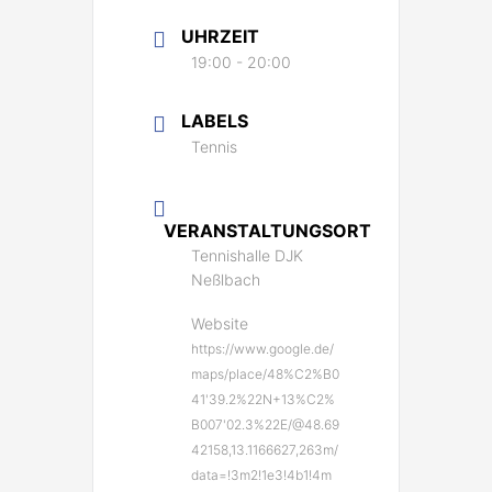
UHRZEIT
19:00 - 20:00
LABELS
Tennis
VERANSTALTUNGSORT
Tennishalle DJK
Neßlbach
Website
https://www.google.de/
maps/place/48%C2%B0
41'39.2%22N+13%C2%
B007'02.3%22E/@48.69
42158,13.1166627,263m/
data=!3m2!1e3!4b1!4m