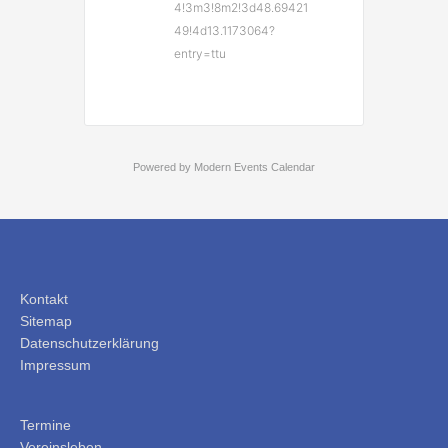
4!3m3!8m2!3d48.69421
49!4d13.1173064?
entry=ttu
Powered by
Modern Events Calendar
Kontakt
Sitemap
Datenschutzerklärung
Impressum
Termine
Vereinsleben