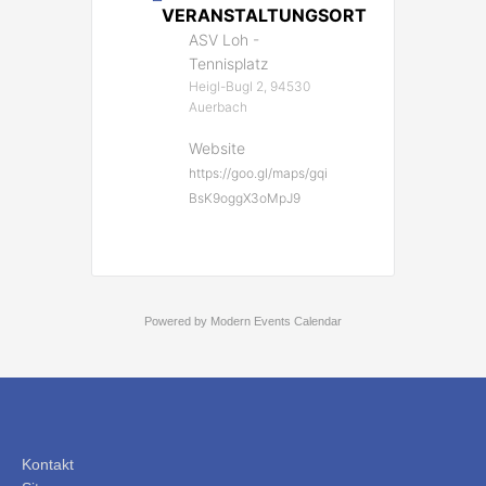
VERANSTALTUNGSORT
ASV Loh -
Tennisplatz
Heigl-Bugl 2, 94530
Auerbach
Website
https://goo.gl/maps/gqi
BsK9oggX3oMpJ9
Powered by
Modern Events Calendar
Kontakt