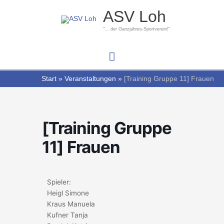
Zum
Hauptmenü
ASV Loh
Inhalt
springen
"... der Ganzjahres-Sportverein!"
Start
Veranstaltungen
[Training Gruppe 11] Frauen
[Training Gruppe
11] Frauen
Spieler:
Heigl Simone
Kraus Manuela
Kufner Tanja