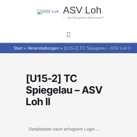
Zum
Hauptmenü
ASV Loh
Inhalt
springen
"... der Ganzjahres-Sportverein!"
Start
Veranstaltungen
[U15-2] TC Spiegelau – ASV Loh II
[U15-2] TC
Spiegelau – ASV
Loh II
Detaildaten nach erfolgtem Login …