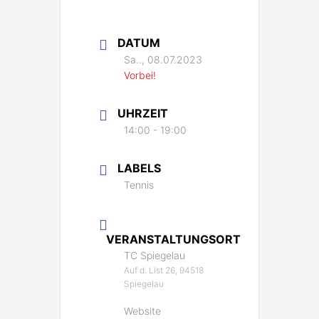
DATUM
Sa.., 08.07.2023
Vorbei!
UHRZEIT
14:00 - 19:00
LABELS
Tennis
VERANSTALTUNGSORT
TC Spiegelau
Auf d. List 26, 94518
Spiegelau
Website