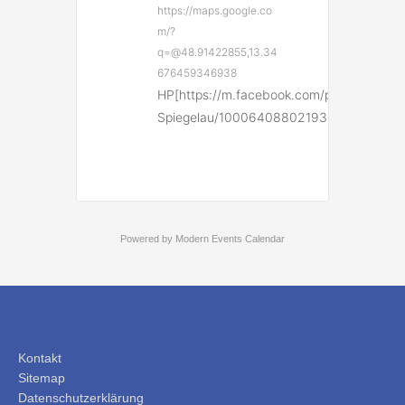
https://maps.google.co
m/?
q=@48.91422855,13.34
676459346938
HP[https://m.facebook.com/people/TC-
Spiegelau/100064088021930/]
Powered by
Modern Events Calendar
Kontakt
Sitemap
Datenschutzerklärung