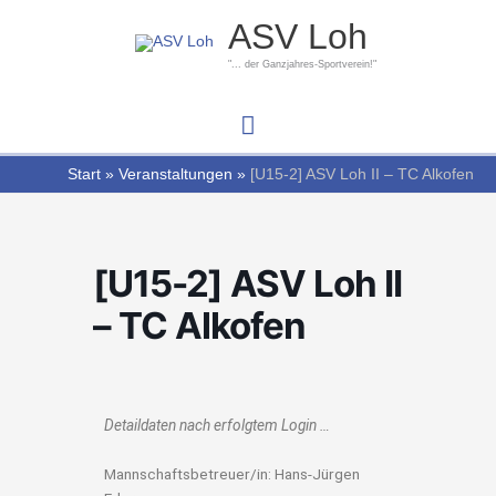
Zum
Hauptmenü
ASV Loh
Inhalt
springen
"... der Ganzjahres-Sportverein!"
Start
Veranstaltungen
[U15-2] ASV Loh II – TC Alkofen
[U15-2] ASV Loh II
– TC Alkofen
Detaildaten nach erfolgtem Login …
Mannschaftsbetreuer/in: Hans-Jürgen