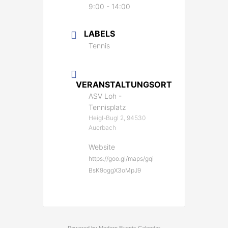
9:00 - 14:00
LABELS
Tennis
VERANSTALTUNGSORT
ASV Loh -
Tennisplatz
Heigl-Bugl 2, 94530
Auerbach
Website
https://goo.gl/maps/gqi
BsK9oggX3oMpJ9
Powered by
Modern Events Calendar