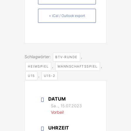
+ iCal / Outlook export
Schlagwörter:
,
BTV-RUNDE
,
,
HEIMSPIEL
MANNSCHAFTSSPIEL
,
U15
U15-2
DATUM
Sa.., 15.07.2023
Vorbei!
UHRZEIT