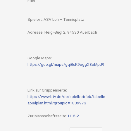
Eder
Spielort: ASV Loh – Tennisplatz
Adresse: Heigl-Bugl 2, 94530 Auerbach
Google Maps:
https://goo.gl/maps/gqiBsK9oggX3oMpJ9
Link zur Gruppenseite:
https://www.btv.de/de/spielbetrieb/tabelle-
spielplan.html?groupid=1839973
Zur Mannschaftsseite:
U15-2