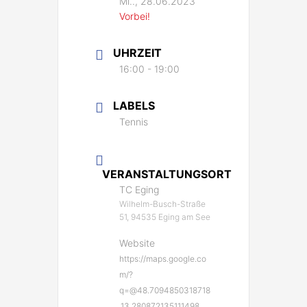
Mi.., 28.06.2023
Vorbei!
UHRZEIT
16:00 - 19:00
LABELS
Tennis
VERANSTALTUNGSORT
TC Eging
Wilhelm-Busch-Straße
51, 94535 Eging am See
Website
https://maps.google.co
m/?
q=@48.7094850318718
,13.280872135111498