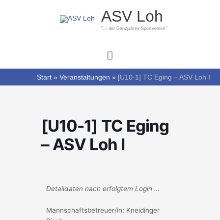
Zum
Hauptmenü
ASV Loh
Inhalt
springen
"... der Ganzjahres-Sportverein!"
Start
Veranstaltungen
[U10-1] TC Eging – ASV Loh I
[U10-1] TC Eging
– ASV Loh I
Detaildaten nach erfolgtem Login …
Mannschaftsbetreuer/in: Kneidinger