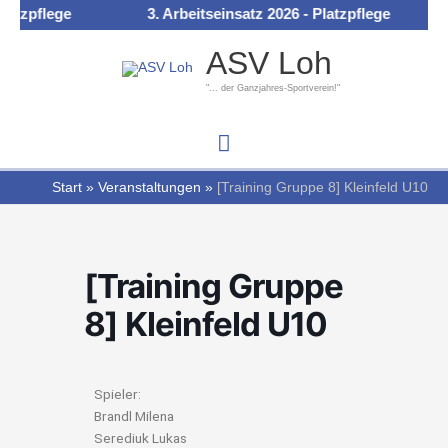
Zum
atzpflege
3. Arbeitseinsatz 2026 - Platzpflege
Hauptmenü
Inhalt
ASV Loh
springen
"... der Ganzjahres-Sportverein!"
Start
Veranstaltungen
[Training Gruppe 8] Kleinfeld U10
[Training Gruppe
8] Kleinfeld U10
Spieler:
Brandl Milena
Serediuk Lukas