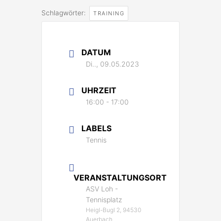
Schlagwörter:
TRAINING
DATUM
Di.., 09.05.2023
UHRZEIT
16:00 - 17:00
LABELS
Tennis
VERANSTALTUNGSORT
ASV Loh -
Tennisplatz
Heigl-Bugl 2, 94530
Auerbach