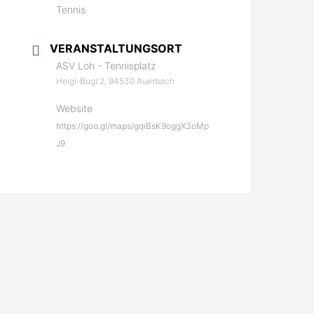
Tennis
VERANSTALTUNGSORT
ASV Loh - Tennisplatz
Heigl-Bugl 2, 94530 Auerbach
Website
https://goo.gl/maps/gqiBsK9oggX3oMp
J9