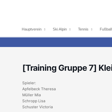
Zum
Inhalt
springen
Hauptverein
Ski Alpin
Tennis
Fußball
[Training Gruppe 7] Kle
Spieler:
Apfelbeck Theresa
Müller Mia
Schropp Lisa
Schuster Victoria